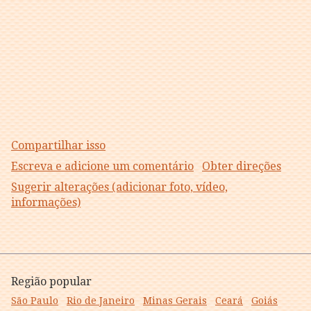
Compartilhar isso
Escreva e adicione um comentário
Obter direções
Sugerir alterações (adicionar foto, vídeo,
informações)
Região popular
São Paulo
Rio de Janeiro
Minas Gerais
Ceará
Goiás