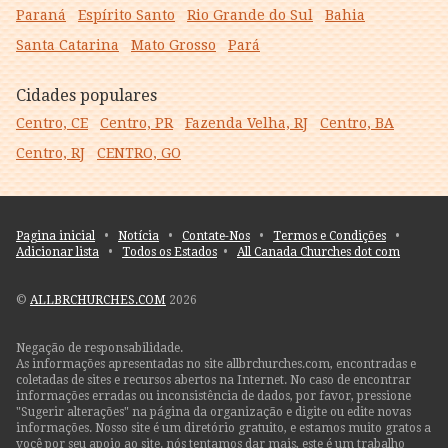
Paraná
Espírito Santo
Rio Grande do Sul
Bahia
Santa Catarina
Mato Grosso
Pará
Cidades populares
Centro, CE
Centro, PR
Fazenda Velha, RJ
Centro, BA
Centro, RJ
CENTRO, GO
Pagina inicial
•
Notícia
•
Contate-Nos
•
Termos e Condições
•
Adicionar lista
•
Todos os Estados
•
All Canada Churches dot com
©
ALLBRCHURCHES.COM
2026
Negação de responsabilidade.
As informações apresentadas no site allbrchurches.com, encontradas e
coletadas de sites e recursos abertos na Internet. No caso de encontrar
informações erradas ou inconsistência de dados, por favor, pressione
"Sugerir alterações" na página da organização e digite ou edite novas
informações. Nosso site é um diretório gratuito, e estamos muito gratos a
você por seu apoio ao site. nós tentamos dar mais, este é um trabalho